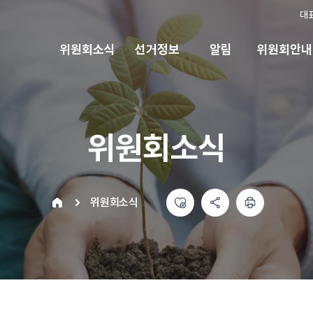
대
위원회소식
선거정보
알림
위원회안내
위원회소식
좋아요
공유하기 메뉴
열기
인쇄하기
home
위원회소식