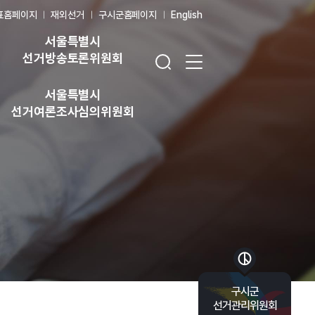
표홈페이지
재외선거
구시군홈페이지
English
서울특별시
검색창 열기
전체 메뉴 열기
선거방송토론위원회
서울특별시
선거여론조사심의위원회
바로가기 목록 열기
구시군
선거관리위원회