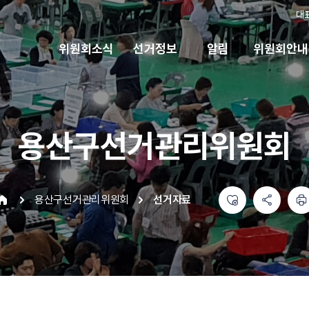
대
위원회소식
선거정보
알림
위원회안내
용산구선거관리위원회
좋아요
공유하기 메뉴
열기
인쇄하기
용산구선거관리위원회
선거자료