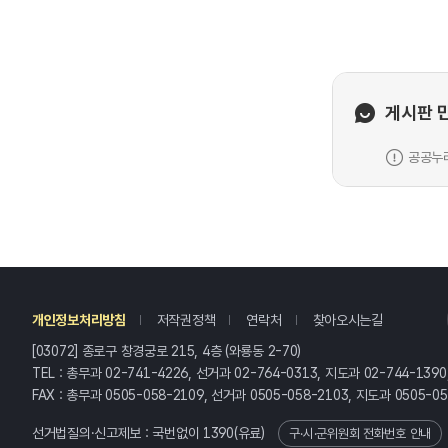
게시판 
공공누리
레
개인정보처리방침
저작권정책
연락처
찾아오시는길
[03072] 종로구 창경궁로 215, 4층 (와룡동 2-70)
TEL : 총무과 02-741-4226, 선거과 02-764-0313, 지도과 02-744-1390
FAX : 총무과 0505-058-2109, 선거과 0505-058-2103, 지도과 0505-0
선거법질의·신고제보 : 국번없이
1390
(유료)
구·시·군위원회 전화번호 안내