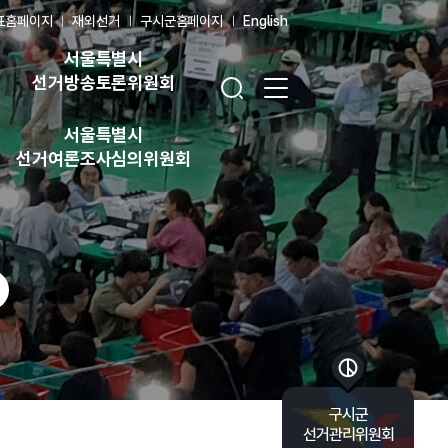
표홈페이지
재외선거
구시군홈페이지
English
서울특별시
검색창 열기
전체 메뉴 열기
선거방송토론위원회
서울특별시
선거여론조사심의위원회
바로가기 목록 열기
구시군
선거관리위원회