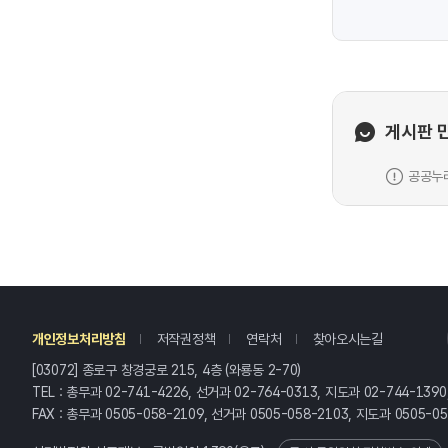
게시판 
공공누리
레
개인정보처리방침
저작권정책
연락처
찾아오시는길
[03072] 종로구 창경궁로 215, 4층 (와룡동 2-70)
TEL : 총무과 02-741-4226, 선거과 02-764-0313, 지도과 02-744-1390
FAX : 총무과 0505-058-2109, 선거과 0505-058-2103, 지도과 0505-0