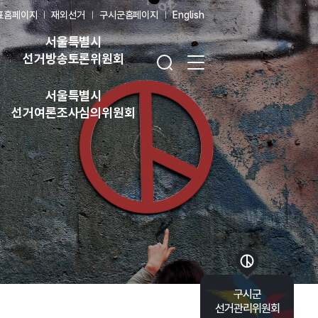
표홈페이지
재외선거
구시군홈페이지
English
서울특별시
검색창 열기
전체 메뉴 열기
선거방송토론위원회
서울특별시
선거여론조사심의위원회
바로가기 목록 열기
구시군
선거관리위원회