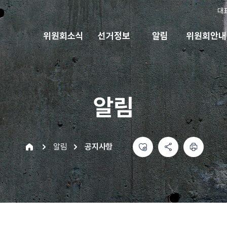
대
위원회소식
선거정보
알림
위원회안내
알림
좋아요
공유하기 메뉴
열기
인쇄하기
home
알림
공지사항