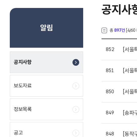
공지사
알림
총
897건
[
4
/60
[서울
852
공지사항
[서울
851
보도자료
[서울
850
정보목록
[송파
849
공고
[동작
848