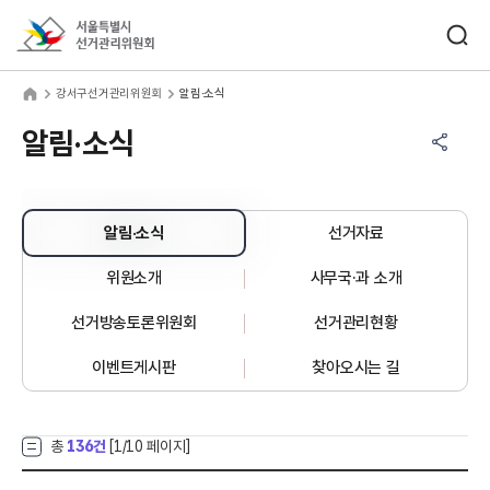
바로가기 메뉴
검색창 열기
서울특별시선거관리위원회
서구선거관리위원회
home
강서구선거관리위원회
알림·소식
공유하기 메뉴
열기
알림·소식
알림·소식
선거자료
위원소개
사무국·과 소개
선거방송토론위원회
선거관리현황
이벤트게시판
찾아오시는 길
총
136건
[
1
/10 페이지]