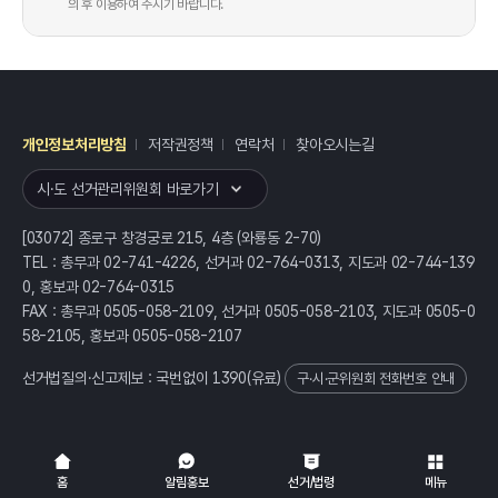
의 후 이용하여 주시기 바랍니다.
개인정보처리방침
저작권정책
연락처
찾아오시는길
레이어
열기
시·도 선거관리위원회 바로가기
[03072] 종로구 창경궁로 215, 4층 (와룡동 2-70)
TEL : 총무과 02-741-4226, 선거과 02-764-0313, 지도과 02-744-139
0, 홍보과 02-764-0315
FAX : 총무과 0505-058-2109, 선거과 0505-058-2103, 지도과 0505-0
58-2105, 홍보과 0505-058-2107
선거법질의·신고제보 : 국번없이
1390
(유료)
구·시·군위원회 전화번호 안내
전체
열기/접기
홈
알림홍보
선거/법령
메뉴