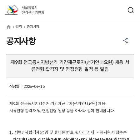
바로가기 메뉴
검색창 열기
서울특별시선거관리위원회
림
home
알림
공지사항
공유하기 메뉴
열기
공지사항
제9회 전국동시지방선거 기간제근로자(선거안내요원) 채용 서
류전형 합격자 및 면접전형 일정 등 알림
작성일
2026-04-15
제9회 전국동시지방선거 기간제근로자(선거안내요원) 채용
서류전형 합격자 및 면접전형 일정 등을 아래와 같이 안내합니다.
1. 서류심사합격자(성명 및 휴대폰 번호 뒷자리 기재) - 응시원서 접수순
임○미(1*59) 김○현(2*59) 신○름(4*80) 한○규(6*96) 최○호(0