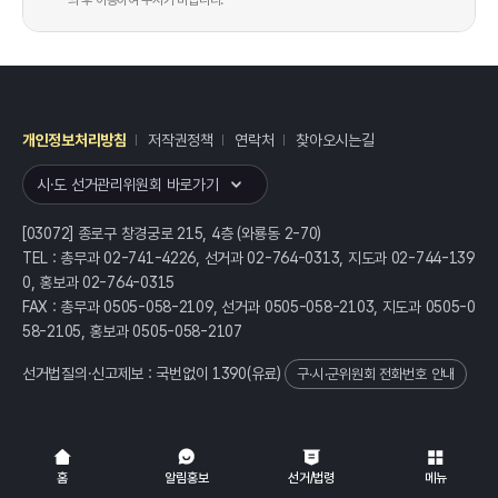
의 후 이용하여 주시기 바랍니다.
개인정보처리방침
저작권정책
연락처
찾아오시는길
레이어
열기
시·도 선거관리위원회 바로가기
[03072] 종로구 창경궁로 215, 4층 (와룡동 2-70)
TEL : 총무과 02-741-4226, 선거과 02-764-0313, 지도과 02-744-139
0, 홍보과 02-764-0315
FAX : 총무과 0505-058-2109, 선거과 0505-058-2103, 지도과 0505-0
58-2105, 홍보과 0505-058-2107
선거법질의·신고제보 : 국번없이
1390
(유료)
구·시·군위원회 전화번호 안내
전체
열기/접기
홈
알림홍보
선거/법령
메뉴