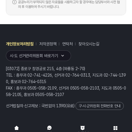
공공누리가 부착되지 않은 자료들을 사용하고자 할 경우에는 담당부서와 사전 협
의 후 이용하여 주시기 바랍니다.
개인정보처리방침
저작권정책
연락처
찾아오시는길
레이어
열기
시·도 선거관리위원회 바로가기
[03072] 종로구 창경궁로 215, 4층 (와룡동 2-70)
TEL : 총무과 02-741-4226, 선거과 02-764-0313, 지도과 02-744-139
0, 홍보과 02-764-0315
FAX : 총무과 0505-058-2109, 선거과 0505-058-2103, 지도과 0505-0
58-2105, 홍보과 0505-058-2107
선거법질의·신고제보 : 국번없이
1390
(유료)
구·시·군위원회 전화번호 안내
전체
열기/접기