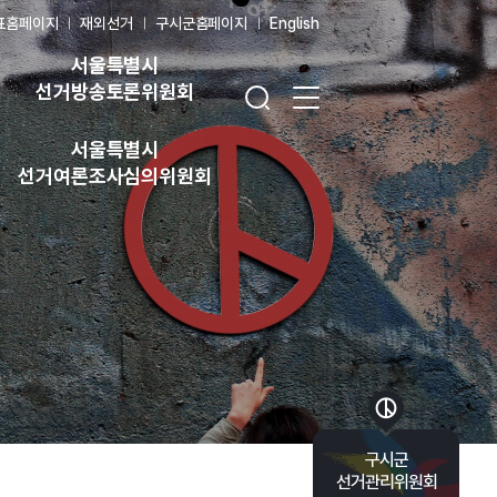
표홈페이지
재외선거
구시군홈페이지
English
서울특별시
검색창 열기
전체 메뉴 열기
선거방송토론위원회
서울특별시
선거여론조사심의위원회
바로가기 목록 열기
구시군
선거관리위원회