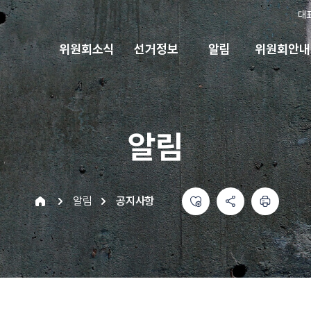
대
위원회소식
선거정보
알림
위원회안내
알림
좋아요
공유하기 메뉴
열기
인쇄하기
home
알림
공지사항