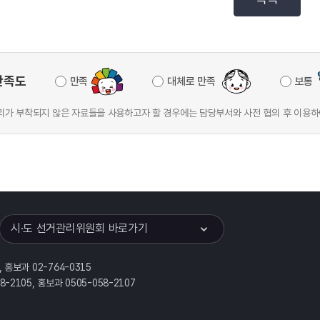
만족도
만족
대체로 만족
보통
가 부착되지 않은 자료들을 사용하고자 할 경우에는 담당부서와 사전 협의 후 이용하
이어
열기
시·도 선거관리위원회 바로가기
, 홍보과 02-764-0315
58-2105, 홍보과 0505-058-2107