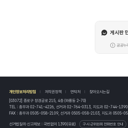
게시판 
공공누리
레
개인정보처리방침
저작권정책
연락처
찾아오시는길
[03072] 종로구 창경궁로 215, 4층 (와룡동 2-70)
TEL : 총무과 02-741-4226, 선거과 02-764-0313, 지도과 02-744-1390
FAX : 총무과 0505-058-2109, 선거과 0505-058-2103, 지도과 0505-0
선거법질의·신고제보 : 국번없이
1390
(유료)
구·시·군위원회 전화번호 안내