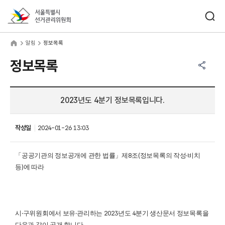
바로가기 메뉴
검색창 열기
서울특별시선거관리위원회
림
home
알림
정보목록
공유하기 메뉴
열기
정보목록
2023년도 4분기 정보목록입니다.
작성일
2024-01-26 13:03
「
공공기관의 정보공개에 관한 법률
」
제
8
조
(
정보목록의 작성
·
비치
등
)
에 따라
시
·
구위원회에서 보유
·
관리하는
2023
년도
4
분기 생산문서 정보목록을
다음과 같이 공개 합니다
.