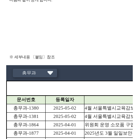
※
세부내용
〔
붙임
〕
참조