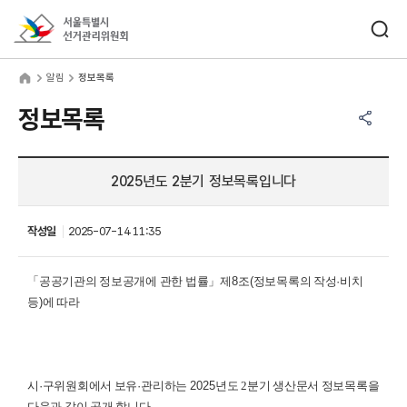
바로가기 메뉴
검색창 열기
서울특별시선거관리위원회
림
home
알림
정보목록
공유하기 메뉴
열기
정보목록
2025년도 2분기 정보목록입니다
작성일
2025-07-14 11:35
「
공공기관의 정보공개에 관한 법률
」
제
8
조
(
정보목록의 작성
·
비치
등
)
에 따라
시
·
구위원회에서 보유
·
관리하는
2025년
도 2
분기 생산문서 정보목록을
다음과 같이 공개 합니다
.