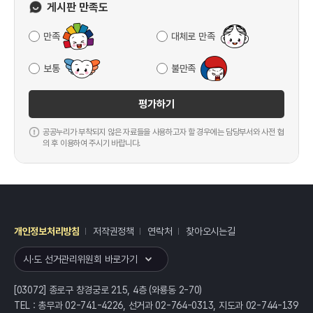
게시판 만족도
만족
대체로 만족
보통
불만족
평가하기
공공누리가 부착되지 않은 자료들을 사용하고자 할 경우에는 담당부서와 사전 협
의 후 이용하여 주시기 바랍니다.
개인정보처리방침
저작권정책
연락처
찾아오시는길
레이어
열기
시·도 선거관리위원회 바로가기
[03072] 종로구 창경궁로 215, 4층 (와룡동 2-70)
TEL : 총무과 02-741-4226, 선거과 02-764-0313, 지도과 02-744-139