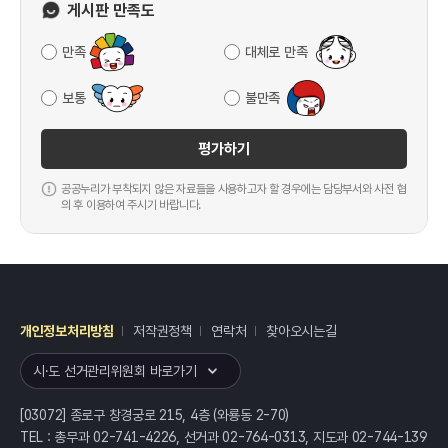
게시판 만족도
만족
대체로 만족
보통
불만족
평가하기
공공누리가 부착되지 않은 자료들을 사용하고자 할 경우에는 담당부서와 사전 협
의 후 이용하여 주시기 바랍니다.
개인정보처리방침
저작권정책
연락처
찾아오시는길
레이어
열기
시·도 선거관리위원회 바로가기
[03072] 종로구 창경궁로 215, 4층 (와룡동 2-70)
TEL : 총무과 02-741-4226, 선거과 02-764-0313, 지도과 02-744-139