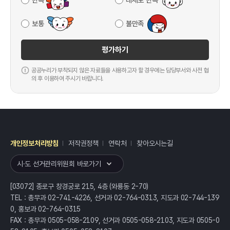
만족
대체로 만족
보통
불만족
평가하기
공공누리가 부착되지 않은 자료들을 사용하고자 할 경우에는 담당부서와 사전 협
의 후 이용하여 주시기 바랍니다.
개인정보처리방침
저작권정책
연락처
찾아오시는길
레이어
열기
시·도 선거관리위원회 바로가기
[03072] 종로구 창경궁로 215, 4층 (와룡동 2-70)
TEL : 총무과 02-741-4226, 선거과 02-764-0313, 지도과 02-744-139
0, 홍보과 02-764-0315
FAX : 총무과 0505-058-2109, 선거과 0505-058-2103, 지도과 0505-0