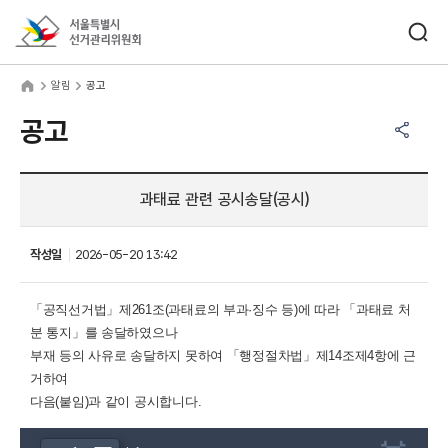
바로가기 메뉴
검색창 열기
서울특별시선거관리위원회
림
home
알림
공고
공유하기 메뉴
열기
공고
과태료 관련 공시송달(공시)
작성일
2026-05-20 13:42
「공직선거법」제261조(과태료의 부과·징수 등)에 따라
「과태료 처
분 통지
」를 송달하였으나
부재 등의 사유로 송달하지 못하여
「행정절차법」제14조제4항에 근
거하여
다음(붙임)과 같이 공시합니다.