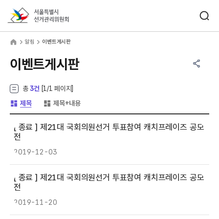
바로가기 메뉴
검색창 열기
서울특별시선거관리위원회
림
home
알림
이벤트게시판
공유하기 메뉴
열기
이벤트게시판
총
3건
[
1
/1 페이지]
게시글 목록 형태 -
게시글 목록 형태 -
제목
제목+내용
[ 종료 ]
제21대 국회의원선거 투표참여 캐치프레이즈 공모
전
2019-12-03
[ 종료 ]
제21대 국회의원선거 투표참여 캐치프레이즈 공모
전
2019-11-20