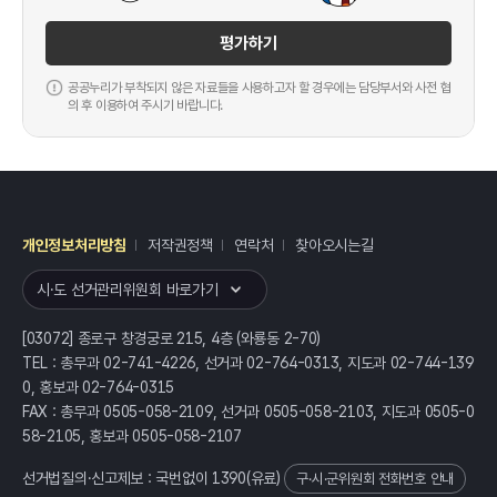
평가하기
공공누리가 부착되지 않은 자료들을 사용하고자 할 경우에는 담당부서와 사전 협
의 후 이용하여 주시기 바랍니다.
개인정보처리방침
저작권정책
연락처
찾아오시는길
레이어
열기
시·도 선거관리위원회 바로가기
[03072] 종로구 창경궁로 215, 4층 (와룡동 2-70)
TEL : 총무과 02-741-4226, 선거과 02-764-0313, 지도과 02-744-139
0, 홍보과 02-764-0315
FAX : 총무과 0505-058-2109, 선거과 0505-058-2103, 지도과 0505-0
58-2105, 홍보과 0505-058-2107
선거법질의·신고제보 : 국번없이
1390
(유료)
구·시·군위원회 전화번호 안내