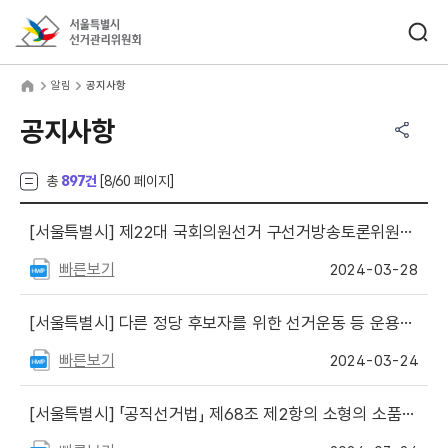
바로가기 메뉴
검색창 열기
서울특별시선거관리위원회
림
home
알림
공지사항
공유하기 메뉴
열기
공지사항
총
897건
[
8
/60 페이지]
[서울특별시]
제22대 국회의원선거 구선거방송토론위원회 주관 후보자토론회 등의 중계방송 일정 안내(서울)
빠른보기
2024-03-28
[서울특별시]
다른 정당 후보자를 위한 선거운동 등 운용기준
빠른보기
2024-03-24
[서울특별시]
「공직선거법」 제68조 제2항의 소형의 소품등 관련 세부운용기준