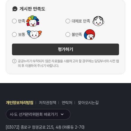
게시판 만족도
만족
대체로 만족
보통
불만족
평가하기
공공누리가 부착되지 않은 자료들을 사용하고자 할 경우에는 담당부서와 사전 협
의 후 이용하여 주시기 바랍니다.
개인정보처리방침
저작권정책
연락처
찾아오시는길
레이어
열기
시·도 선거관리위원회 바로가기
[03072] 종로구 창경궁로 215, 4층 (와룡동 2-70)