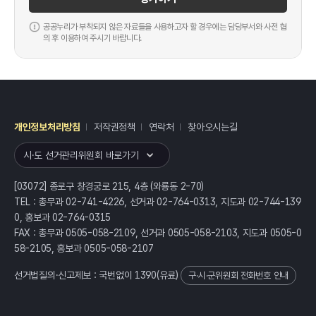
공공누리가 부착되지 않은 자료들을 사용하고자 할 경우에는 담당부서와 사전 협
의 후 이용하여 주시기 바랍니다.
개인정보처리방침
저작권정책
연락처
찾아오시는길
레이어
열기
시·도 선거관리위원회 바로가기
[03072] 종로구 창경궁로 215, 4층 (와룡동 2-70)
TEL : 총무과 02-741-4226, 선거과 02-764-0313, 지도과 02-744-139
0, 홍보과 02-764-0315
FAX : 총무과 0505-058-2109, 선거과 0505-058-2103, 지도과 0505-0
58-2105, 홍보과 0505-058-2107
선거법질의·신고제보 : 국번없이
1390
(유료)
구·시·군위원회 전화번호 안내