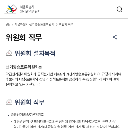
바로가기 메뉴
검색창 열기
서울특별시선거관리위원회
울특별시 선거방송토론위원회
home
서울특별시 선거방송토론위원회
위원회 직무
공유하기 메뉴
열기
위원회 직무
위원회 설치목적
선거방송토론위원회는
각급선거관리위원회가 공직선거법 제8조의 7(선거방송토론위원회)의 규정에 의하여
후보자의 대담·토론회와 정당의 정책토론회를 공정하게 주관/진행하기 위하여 설치
운영하고 있는 기관입니다.
위원회 직무
중앙선거방송토론위원회
대통령선거 및 비례대표국회의원선거에 있어서의 대담·토론회에 관한 사무
임기만료에 의한 선거(대통령의 궐위로 인한 선거 및 재선거 포함)에 있어서의