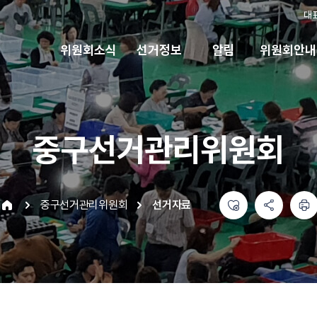
대
위원회소식
선거정보
알림
위원회안내
중구선거관리위원회
좋아요
공유하기 메뉴
열기
인쇄하기
중구선거관리위원회
선거자료