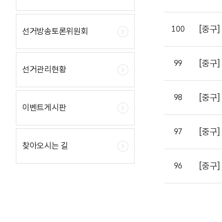
[중구]
100
선거방송토론위원회
[중구]
99
선거관리현황
[중구]
98
이벤트게시판
[중구]
97
찾아오시는 길
[중구]
96