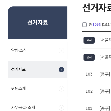
선거자
선거자료
총
105건
[
1
/11
[서울
공지
알림·소식
[서울
공지
선거자료
[중구]
103
위원소개
[중구]
102
사무국·과 소개
[중구]
101