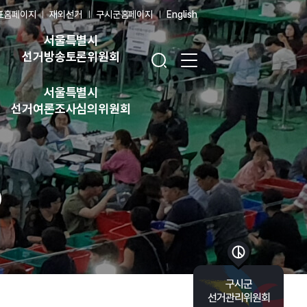
표홈페이지
재외선거
구시군홈페이지
English
서울특별시
검색창 열기
전체 메뉴 열기
선거방송토론위원회
서울특별시
선거여론조사심의위원회
바로가기 목록 열기
구시군
선거관리위원회